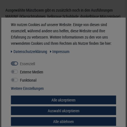
Ausgewählte Münzboxen gibt es zusätzlich noch in den Ausführungen
MARINE (Klarsichtrahmen, hellgraue Schublade, dunkelblaue Münzeinlage)
und
Wir nutzen Cookies auf unserer Website. Einige von diesen sind
CARBO (Klarsichtrahmen, hellgraue Schublade, schwarze Münzeinlage).
essenziell, während andere uns helfen, diese Website und Ihre
Erfahrung zu verbessern. Weitere Informationen zu den von uns
verwendeten Cookies und Ihren Rechten als Nutzer finden Sie hier:
Bestellnummer
2555
EAN
4044713000137
Daten­schutz­erklärung
Impressum
Verfügbarkeit
3 - 5 Werktage (Inland)
Essenziell
Hersteller:
LINDNER Falzlos-Gesellschaft mbH,
Externe Medien
Rottweiler Str. 38
, 72355 Schömberg,
Deutschland
,
info@lindner-original.de
Funktional
Verantwortlich:
LINDNER Falzlos-Gesellschaft mbH,
Rottweiler Str. 38,
Weitere Einstellungen
72355 Schömberg,
Deutschland
, E-Mail:
info@lindner-original.de
Alle akzeptieren
Nicht für Kinder unter 3 Jahren geeignet!
Auswahl akzeptieren
Alle ablehnen
Münzboxen mit runden Vertiefungen für lose Münzen und Münzensätze