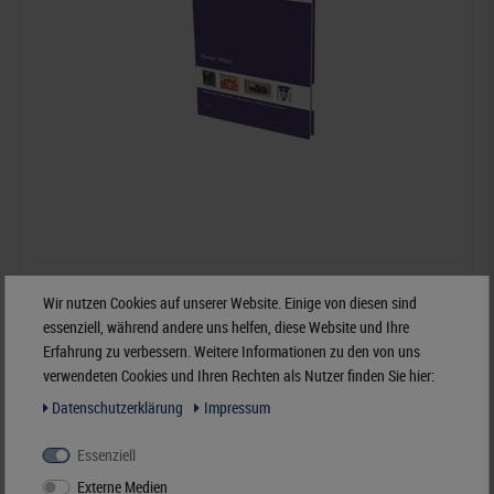
MICHEL Berlin West (in English)
Wir nutzen Cookies auf unserer Website. Einige von diesen sind
essenziell, während andere uns helfen, diese Website und Ihre
statt 30,00 Fr.
Erfahrung zu verbessern. Weitere Informationen zu den von uns
18,00 Fr.*
verwendeten Cookies und Ihren Rechten als Nutzer finden Sie hier:
Best.Nummer 6064E-2021
Daten­schutz­erklärung
Impressum
Essenziell
Externe Medien