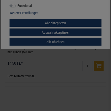
Funktional
Weitere Einstellungen
Alle akzeptieren
Auswahl akzeptieren
Alle ablehnen
Velourseinlage, dunkelrot, mit 20 runden Vertiefungen für Münzkapseln
mit Außen-Ø44 mm
14,50 Fr.*
Best.Nummer 2944E