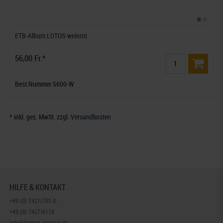
ETB-Album LOTOS-weinrot
56,00 Fr.*
Best.Nummer 5600-W
* inkl. ges. MwSt. zzgl.
Versandkosten
HILFE & KONTAKT
+49 (0) 7427/701-0
+49 (0) 7427/6118
info@lindner-original.ch