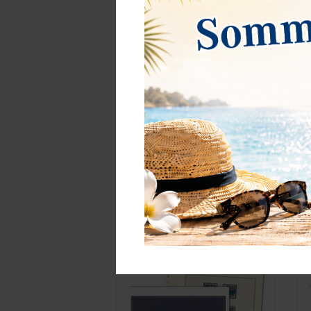
Britische Gebiete in der Antarktis -
C
Nachtrag Jahrgang 2024
J
22,50 Fr.*
7
Best.Nummer 405-09-2024
B