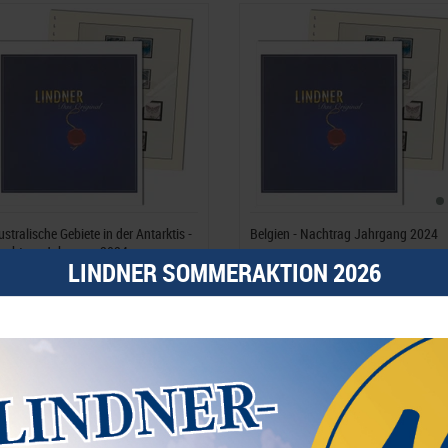
ustralische Gebiete in der Antarktis -
Belgien - Nachtrag Jahrgang 2024
achtrag Jahrgang 2024
LINDNER SOMMERAKTION 2026
6,50 Fr.*
76,50 Fr.*
est.Nummer 471-2024
Best.Nummer 127-21-2024