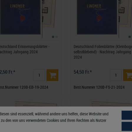
eutschland Erinnerungsblätter -
Deutschland Folienblätter (Kleinbog
achtrag Jahrgang 2024
selbstklebend) - Nachtrag Jahrgang
2024
2,50 Fr.*
54,50 Fr.*
est.Nummer 120B-EB-19-2024
Best.Nummer 120B-FS-21-2024
diesen sind essenziell, während andere uns helfen, diese Website und
n zu den von uns verwendeten Cookies und Ihren Rechten als Nutzer