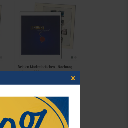
Belgien Markenheftchen - Nachtrag
Jahrgang 2024
×
8,50 Fr.*
Best.Nummer 126R-16-2024