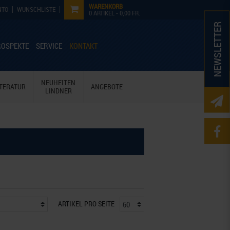
WARENKORB
NTO
WUNSCHLISTE
0
ARTIKEL -
0,00 FR.
NEWSLETTER
ROSPEKTE
SERVICE
KONTAKT
NEUHEITEN
ITERATUR
ANGEBOTE
LINDNER
ARTIKEL PRO SEITE