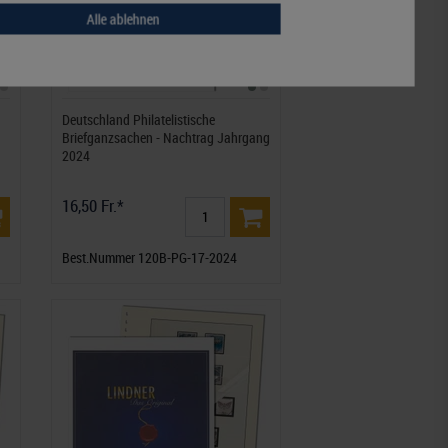
Alle ablehnen
Deutschland Philatelistische
Briefganzsachen - Nachtrag Jahrgang
2024
16,50 Fr.*
Best.Nummer 120B-PG-17-2024