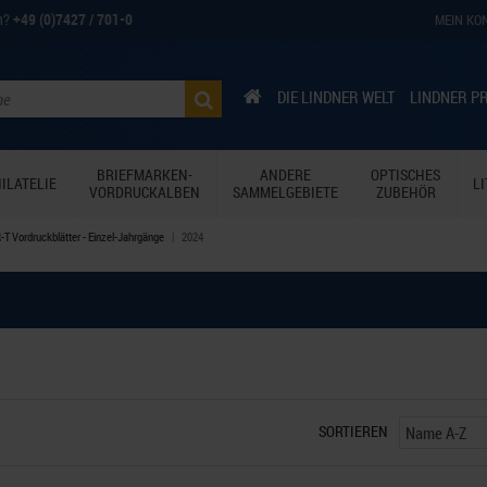
n?
+49 (0)7427 / 701-0
MEIN KO
DIE LINDNER WELT
LINDNER P
BRIEFMARKEN-
ANDERE
OPTISCHES
ILATELIE
L
VORDRUCKALBEN
SAMMELGEBIETE
ZUBEHÖR
T Vordruckblätter - Einzel-Jahrgänge
2024
SORTIEREN