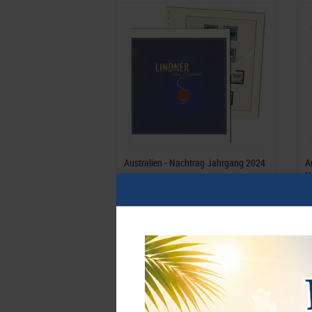
Australien - Nachtrag Jahrgang 2024
A
N
159,00 Fr.*
1
Best.Nummer 470-23-2024
B