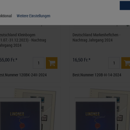
ktional
Weitere Einstellungen
eutschland Kleinbogen
Deutschland Markenheftchen -
01.07.-31.12.2023) - Nachtrag
Nachtrag Jahrgang 2024
ahrgang 2024
65,00 Fr.*
16,50 Fr.*
est.Nummer 120BK-24II-2024
Best.Nummer 120B-H-14-2024