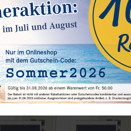
hina, Volksrepublik - Nachtrag
Dänemark - Nachtrag Jahrgang 202
ahrgang 2024
9,00 Fr.*
22,50 Fr.*
est.Nummer 159-24-2024
Best.Nummer 128-17-2024