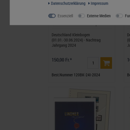
Daten­schutz­erklärung
Impressum
Essenziell
Externe Medien
Fun
Deutschland Kleinbogen
D
(01.01.-30.06.2024) - Nachtrag
(
Jahrgang 2024
J
150,00 Fr.*
1
Best.Nummer 120BK-24I-2024
B