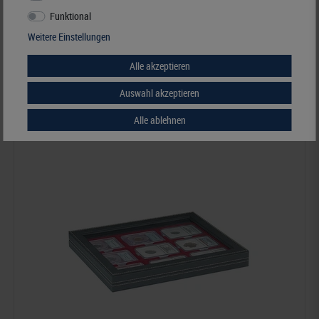
Münzkassette NERA M PLUS mit dunkelblauer Münzeinlage für 9 US-
Münzkapseln (Slabs) bis zu einem Format von 63x85 mm
Funktional
Weitere Einstellungen
67,00 Fr.*
Alle akzeptieren
Best.Nummer 2367-2219ME
Auswahl akzeptieren
Alle ablehnen