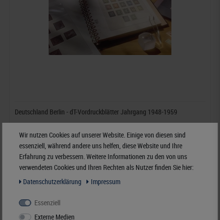
Deutschland Berlin - dT-Vordruckblätter Jahrgang 1948-1959
65,80 Fr.*
Wir nutzen Cookies auf unserer Website. Einige von diesen sind
essenziell, während andere uns helfen, diese Website und Ihre
Erfahrung zu verbessern. Weitere Informationen zu den von uns
Best.Nummer dT120C-48
verwendeten Cookies und Ihren Rechten als Nutzer finden Sie hier:
Daten­schutz­erklärung
Impressum
Essenziell
Externe Medien